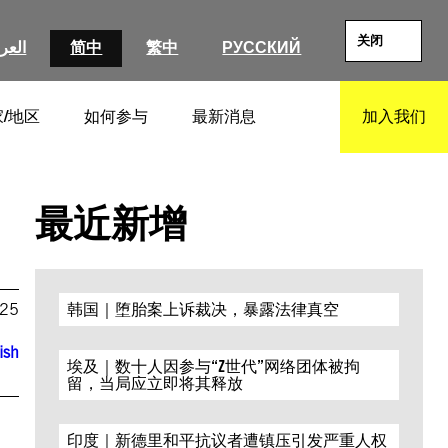
关闭
العرب
简中
繁中
РУССКИЙ
/地区
如何参与
最新消息
加入我们
SEARCH
最近新增
025
韩国｜堕胎案上诉裁决，暴露法律真空
ish
埃及｜数十人因参与“Z世代”网络团体被拘
留，当局应立即将其释放
印度｜新德里和平抗议者遭镇压引发严重人权