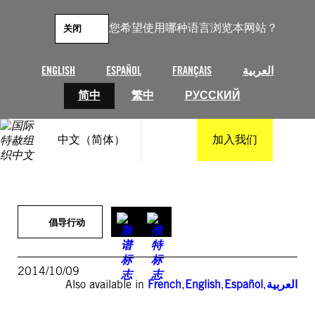
跳
至
您希望使用哪种语言浏览本网站？
关闭
内
容
ENGLISH
ESPAÑOL
FRANÇAIS
العربية
简中
繁中
РУССКИЙ
中文（简体）
加入我们
倡导行动
2014/10/09
Also available in
French
,
English
,
Español
,
العربية