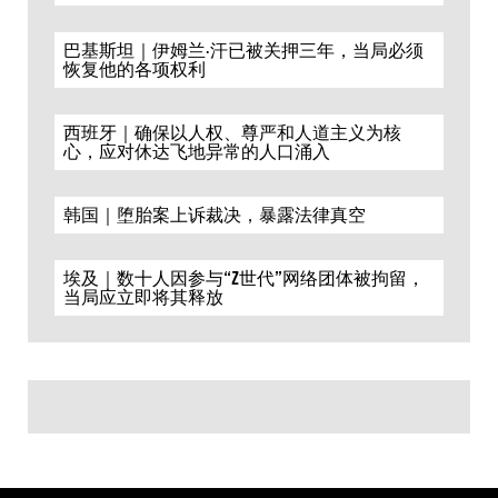
巴基斯坦｜伊姆兰·汗已被关押三年，当局必须
恢复他的各项权利
西班牙｜确保以人权、尊严和人道主义为核
心，应对休达飞地异常的人口涌入
韩国｜堕胎案上诉裁决，暴露法律真空
埃及｜数十人因参与“Z世代”网络团体被拘留，
当局应立即将其释放