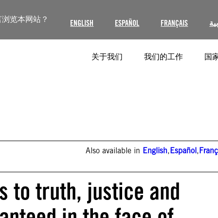
言浏览本网站？
ENGLISH
ESPAÑOL
FRANÇAIS
ية
关于我们
我们的工作
国家
Also available in
English
,
Español
,
Franç
s to truth, justice and
anteed in the face of