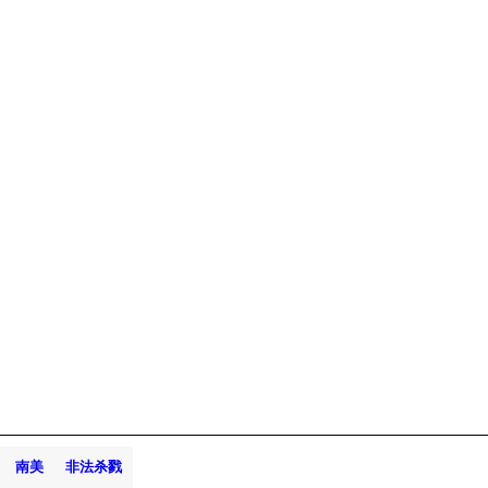
南美
非法杀戮