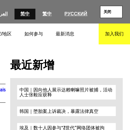
关闭
العرب
简中
繁中
РУССКИЙ
/地区
如何参与
最新消息
加入我们
SEARCH
最近新增
ais
中国｜因向他人展示达赖喇嘛照片被捕，活动
人士张毅应获释
韩国｜堕胎案上诉裁决，暴露法律真空
埃及｜数十人因参与“Z世代”网络团体被拘