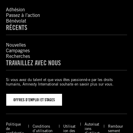
Adhésion
Passez à l’action
Bénévolat
RÉCENTS
Nouvelles
Campagnes
Recherches
TRAVAILLEZ AVEC NOUS
Si vous avez du talent et que vous êtes passionné-e par les droits
humains, Amnesty International souhaite en savoir plus sur vous.
OFFRES D’EMPLOI ET STAGES
Politique
Autorisat
Conditions
Utilisat
Rembour
de
ions
d’utilisation
ion des
sement