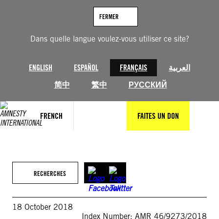
Aller
au
FERMER
contenu
Dans quelle langue voulez-vous utiliser ce site?
ENGLISH
ESPAÑOL
FRANÇAIS
العربية
简中
繁中
РУССКИЙ
FRENCH
FAITES UN DON
RECHERCHES
18 October 2018
Index Number: AMR 46/9273/2018