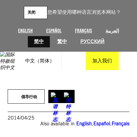
跳
至
您希望使用哪种语言浏览本网站？
关闭
内
容
ENGLISH
ESPAÑOL
FRANÇAIS
العربية
简中
繁中
РУССКИЙ
中文（简体）
加入我们
倡导行动
2014/04/25
Also available in
English
,
Español
,
Français