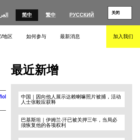
关闭
العرب
简中
繁中
РУССКИЙ
/地区
如何参与
最新消息
加入我们
SEARCH
最近新增
ñol
中国｜因向他人展示达赖喇嘛照片被捕，活动
人士张毅应获释
巴基斯坦｜伊姆兰·汗已被关押三年，当局必
须恢复他的各项权利
e