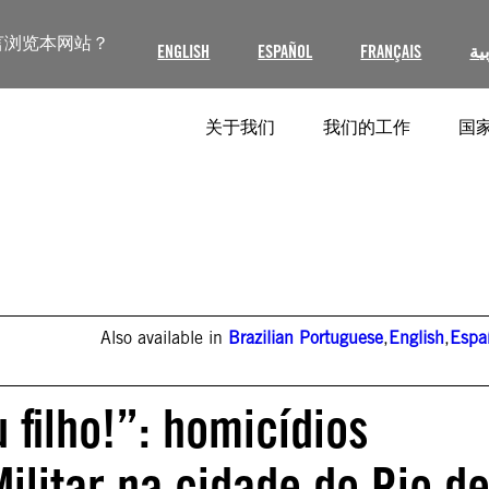
言浏览本网站？
ENGLISH
ESPAÑOL
FRANÇAIS
ية
关于我们
我们的工作
国家
Also available in
Brazilian Portuguese
,
English
,
Espa
 filho!”: homicídios
ilitar na cidade do Rio d