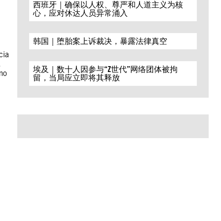
西班牙｜确保以人权、尊严和人道主义为核
心，应对休达人员异常涌入
韩国｜堕胎案上诉裁决，暴露法律真空
cia
.
埃及｜数十人因参与“Z世代”网络团体被拘
mo
留，当局应立即将其释放