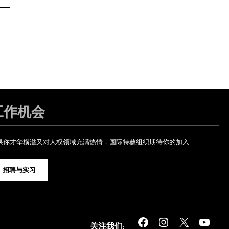
工作机会
果你才华横溢又对人权领域充满热情，国际特赦组织期待你的加入
招聘与实习
Facebook
Instagram
X
YouTube
关注我们: