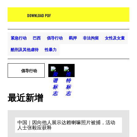
DOWNLOAD PDF
紧急行动
巴西
倡导行动
羁押
非法拘留
女性及女童
酷刑及其他虐待
性暴力
倡导行动
最近新增
中国｜因向他人展示达赖喇嘛照片被捕，活动
人士张毅应获释