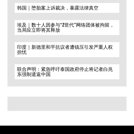
韩国｜堕胎案上诉裁决，暴露法律真空
埃及｜数十人因参与“Z世代”网络团体被拘留，
当局应立即将其释放
印度｜新德里和平抗议者遭镇压引发严重人权
担忧
联合声明：紧急呼吁泰国政府停止将记者白兆
东强制遣返中国