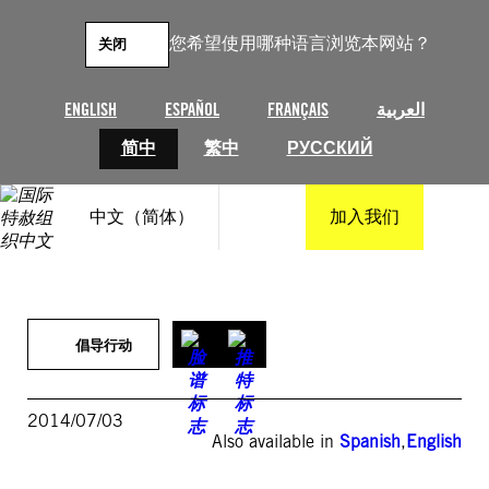
跳
至
您希望使用哪种语言浏览本网站？
关闭
内
容
ENGLISH
ESPAÑOL
FRANÇAIS
العربية
简中
繁中
РУССКИЙ
中文（简体）
加入我们
倡导行动
2014/07/03
Also available in
Spanish
,
English