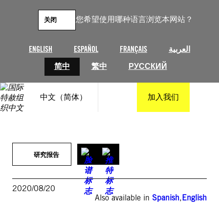
跳
至
您希望使用哪种语言浏览本网站？
关闭
内
容
ENGLISH
ESPAÑOL
FRANÇAIS
العربية
简中
繁中
РУССКИЙ
中文（简体）
加入我们
研究报告
2020/08/20
Also available in
Spanish
,
English