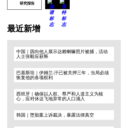
研究报告
最近新增
中国｜因向他人展示达赖喇嘛照片被捕，活动
人士张毅应获释
巴基斯坦｜伊姆兰·汗已被关押三年，当局必须
恢复他的各项权利
西班牙｜确保以人权、尊严和人道主义为核
心，应对休达飞地异常的人口涌入
韩国｜堕胎案上诉裁决，暴露法律真空