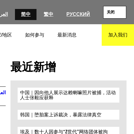
关闭
العرب
简中
繁中
РУССКИЙ
/地区
如何参与
最新消息
加入我们
SEARCH
最近新增
العر
中国｜因向他人展示达赖喇嘛照片被捕，活动
人士张毅应获释
韩国｜堕胎案上诉裁决，暴露法律真空
埃及｜数十人因参与“Z世代”网络团体被拘