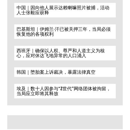
中国｜因向他人展示达赖喇嘛照片被捕，活动
人士张毅应获释
巴基斯坦｜伊姆兰·汗已被关押三年，当局必须
恢复他的各项权利
西班牙｜确保以人权、尊严和人道主义为核
心，应对休达飞地异常的人口涌入
韩国｜堕胎案上诉裁决，暴露法律真空
埃及｜数十人因参与“Z世代”网络团体被拘留，
当局应立即将其释放