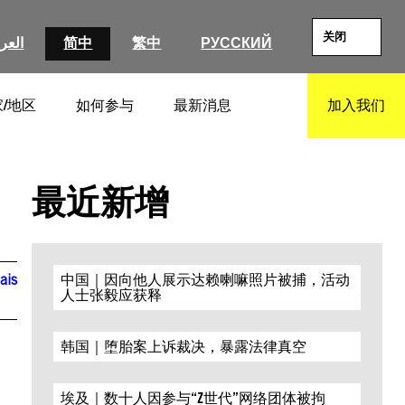
关闭
العرب
简中
繁中
РУССКИЙ
/地区
如何参与
最新消息
加入我们
SEARCH
最近新增
ais
中国｜因向他人展示达赖喇嘛照片被捕，活动
人士张毅应获释
韩国｜堕胎案上诉裁决，暴露法律真空
埃及｜数十人因参与“Z世代”网络团体被拘