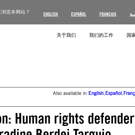
言浏览本网站？
ENGLISH
ESPAÑOL
FRANÇAIS
ية
关于我们
我们的工作
国家
Also available in
English
,
Español
,
Franç
on: Human rights defender
aradine Berdei Targuio