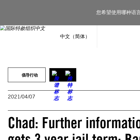
跳
至
您希望使用哪种语
内
容
中文（简体）
倡导行动
2021/04/07
Chad: Further informati
gets 3 year jail term: B