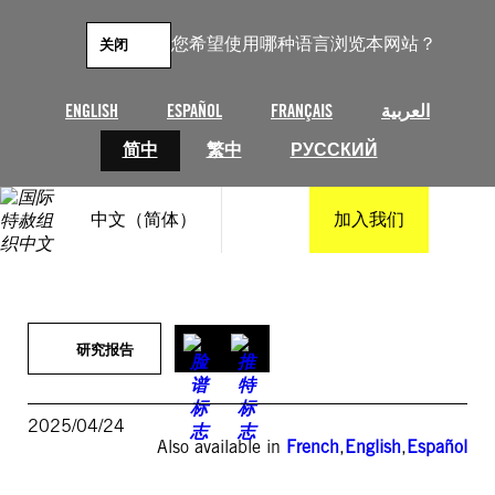
跳
至
您希望使用哪种语言浏览本网站？
关闭
内
容
ENGLISH
ESPAÑOL
FRANÇAIS
العربية
简中
繁中
РУССКИЙ
中文（简体）
加入我们
研究报告
2025/04/24
Also available in
French
,
English
,
Español