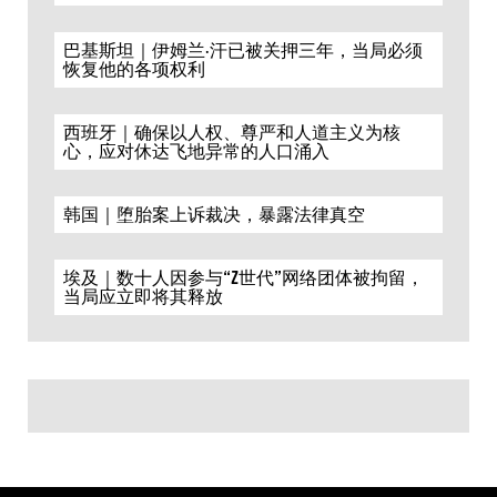
巴基斯坦｜伊姆兰·汗已被关押三年，当局必须
恢复他的各项权利
西班牙｜确保以人权、尊严和人道主义为核
心，应对休达飞地异常的人口涌入
韩国｜堕胎案上诉裁决，暴露法律真空
埃及｜数十人因参与“Z世代”网络团体被拘留，
当局应立即将其释放