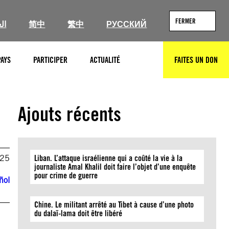
FERMER
ال
简中
繁中
РУССКИЙ
PAYS
PARTICIPER
ACTUALITÉ
FAITES UN DON
RECHERCHER
Ajouts récents
025
Liban. L’attaque israélienne qui a coûté la vie à la
journaliste Amal Khalil doit faire l’objet d’une enquête
pour crime de guerre
ñol
Chine. Le militant arrêté au Tibet à cause d’une photo
du dalaï-lama doit être libéré