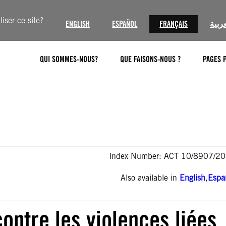
iser ce site?
ENGLISH
ESPAÑOL
FRANÇAIS
عربية
QUI SOMMES-NOUS?
QUE FAISONS-NOUS ?
PAGES 
Index Number: ACT 10/8907/2
Also available in
English
,
Espa
contre les violences liées