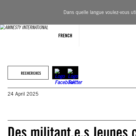
Aller
au
Dans quelle langue voulez-vous util
contenu
FRENCH
RECHERCHES
24 April 2025
Des militant.e.s Jeunes 