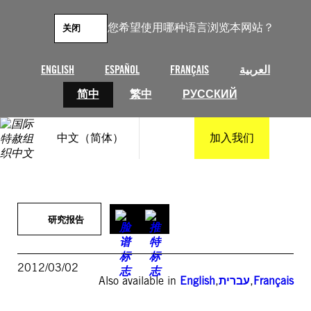
跳
至
您希望使用哪种语言浏览本网站？
关闭
内
容
ENGLISH
ESPAÑOL
FRANÇAIS
العربية
简中
繁中
РУССКИЙ
中文（简体）
加入我们
研究报告
2012/03/02
Also available in
English
,
עברית
,
Français