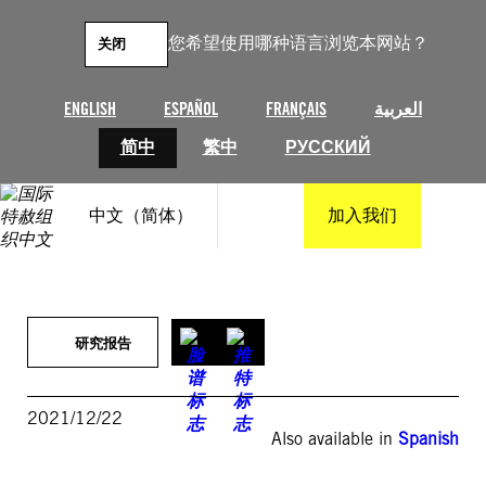
跳
至
您希望使用哪种语言浏览本网站？
关闭
内
容
ENGLISH
ESPAÑOL
FRANÇAIS
العربية
简中
繁中
РУССКИЙ
中文（简体）
加入我们
研究报告
2021/12/22
Also available in
Spanish