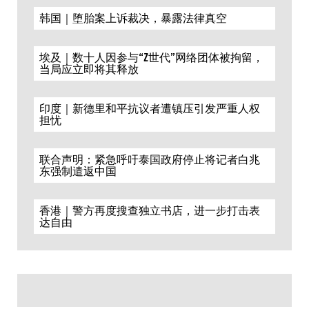
韩国｜堕胎案上诉裁决，暴露法律真空
埃及｜数十人因参与“Z世代”网络团体被拘留，
当局应立即将其释放
印度｜新德里和平抗议者遭镇压引发严重人权
担忧
联合声明：紧急呼吁泰国政府停止将记者白兆
东强制遣返中国
香港｜警方再度搜查独立书店，进一步打击表
达自由