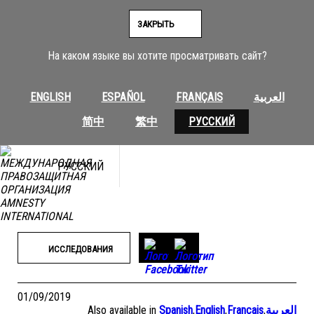
Перейти
к
ЗАКРЫТЬ
содержимому
На каком языке вы хотите просматривать сайт?
ENGLISH
ESPAÑOL
FRANÇAIS
العربية
简中
繁中
РУССКИЙ
РУССКИЙ
ИССЛЕДОВАНИЯ
01/09/2019
Also available in
Spanish
,
English
,
Français
,
العربية