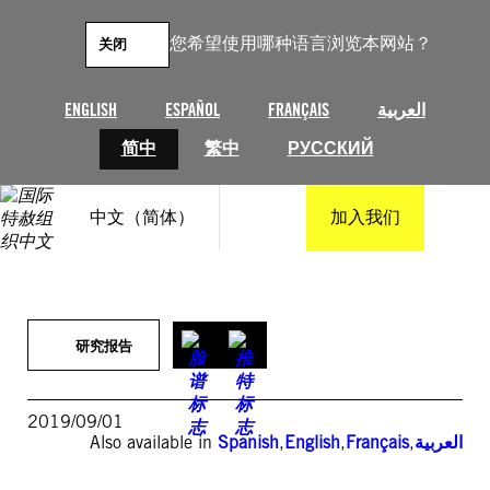
跳
至
您希望使用哪种语言浏览本网站？
关闭
内
容
ENGLISH
ESPAÑOL
FRANÇAIS
العربية
简中
繁中
РУССКИЙ
中文（简体）
加入我们
研究报告
2019/09/01
Also available in
Spanish
,
English
,
Français
,
العربية