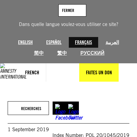
Aller
au
FERMER
contenu
Dans quelle langue voulez-vous utiliser ce site?
ENGLISH
ESPAÑOL
FRANÇAIS
العربية
简中
繁中
РУССКИЙ
FRENCH
FAITES UN DON
RECHERCHES
1 September 2019
Index Number: POL 20/1045/2019