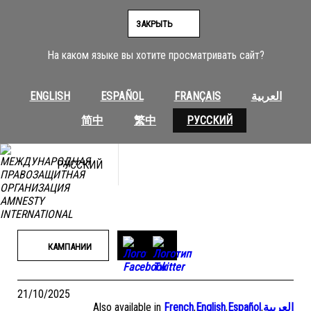
Перейти
к
ЗАКРЫТЬ
содержимому
На каком языке вы хотите просматривать сайт?
ENGLISH
ESPAÑOL
FRANÇAIS
العربية
简中
繁中
РУССКИЙ
РУССКИЙ
КАМПАНИИ
21/10/2025
Also available in
French
,
English
,
Español
,
العربية