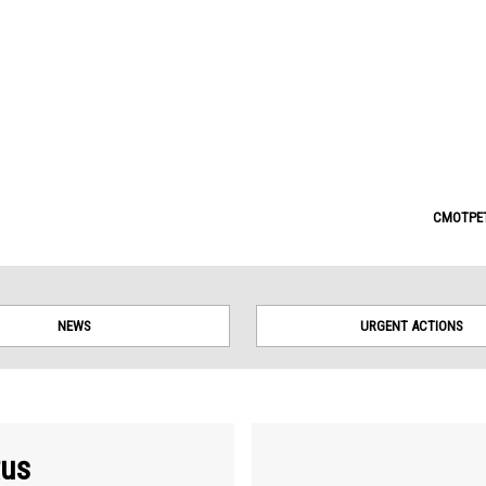
tes. Borders on this map are based on UN Geospatial data.
СМОТРЕТ
NEWS
URGENT ACTIONS
tus