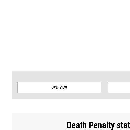
Amnesty International takes no position on issues of sovereignty or territorial dispu
OVERVIEW
Death Penalty sta