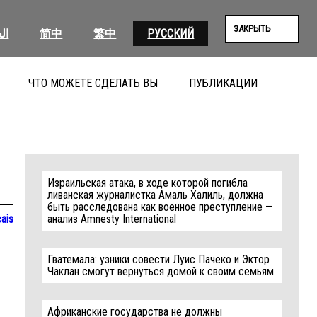
ЗАКРЫТЬ
ال
简中
繁中
РУССКИЙ
ЧТО МОЖЕТЕ СДЕЛАТЬ ВЫ
ПУБЛИКАЦИИ
ПОИС
Израильская атака, в ходе которой погибла
ливанская журналистка Амаль Халиль, должна
быть расследована как военное преступление —
ais
анализ Amnesty International
Гватемала: узники совести Луис Пачеко и Эктор
Чаклан смогут вернуться домой к своим семьям
Африканские государства не должны