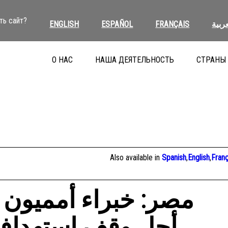
ть сайт?
ENGLISH
ESPAÑOL
FRANÇAIS
عربية
О НАС
НАША ДЕЯТЕЛЬНОСТЬ
СТРАНЫ
Also available in
Spanish
,
English
,
Franç
مصر: خبراء أمميون 
أجل وقف استهداف 