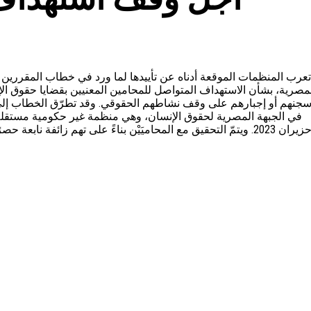
مصرية، بشأن الاستهداف المتواصل للمحامين المعنيين بقضايا حقوق ال
جنهم أو إجبارهم على وقف نشاطهم الحقوقي. وقد تطرّق الخطاب إلى
في الجبهة المصرية لحقوق الإنسان، وهي منظمة غير حكومية مستقلة. وق/
حزيران 2023. ويتمّ التحقيق مع المحاميَيْن بناءً على تهم زائفة 