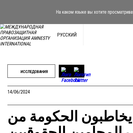
Перейти
к
На каком языке вы хотите просматрива
содержимому
РУССКИЙ
ИССЛЕДОВАНИЯ
14/06/2024
يخاطبون الحكومة من
المحامين الحقوقيين