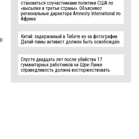
становиться соучастниками политики США по
«высылке в третьи страны». Объясняют
региональные директора Amnesty International по
Африке
Китай: задержанный в Тибете из-за фотографии
ال
Далай-ламы активист должен быть освобождён
س
Спустя двадцать лет после убийства 17
гуманитарных работников на Шри-Ланке
справедливость должна восторжествовать