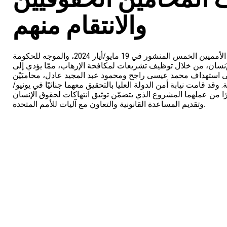
والانتقام منهم
تعرب المنظمات الموقعة أدناه عن تأييدها لما ورد في خطاب المقررين الأمميين الخمس المنشور في 19 مايو/أيار 2024، والموجه للحكومة
إنسان، من خلال توظيف تشريعات لمكافحة الإرهاب، ممّا يؤدي إلى
 استهداف محمد عيسى راجح ومحمود عبد المجيد عادل، محاميَيْن
د قامت نيابة أمن الدولة العليا بالتحقيق معهما جنائيًا في يونيو
نابعة حصرًا من عملهما المشروع الذي يتضمّن توثيق انتهاكات لحقوق الإنسان
وتقديم المساعدة القانونية والتعاون مع آليات للأمم المتحدة.