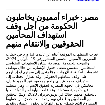
مصر: خبراء أمميون يخاطبون
الحكومة من أجل وقف
استهداف المحامين
الحقوقيين والانتقام منهم
تعرب المنظمات الموقعة أدناه عن تأييدها لما ورد في خطاب
المقررين الأمميين الخمس المنشور في 19 مايو/أيار 2024،
والموجه للحكومة المصرية، بشأن الاستهداف المتواصل
للمحامين المعنيين بقضايا حقوق الإنسان، من خلال توظيف
تشريعات لمكافحة الإرهاب، ممّا يؤدي إلى سجنهم أو إجبارهم
على وقف نشاطهم الحقوقي. وقد تطرّق الخطاب إلى
استهداف محمد عيسى راجح ومحمود عبد المجيد عادل،
محاميَيْن في الجبهة المصرية لحقوق الإنسان، وهي منظمة
غير حكومية مستقلة. وقد قامت نيابة أمن الدولة العليا
بالتحقيق معهما جنائيًا في يونيو/حزيران 2023. ويتمّ التحقيق
مع المحاميَيْن بناءً على تهم زائفة نابعة حصرًا من عملهما
المشروع الذي يتضمّن توثيق انتهاكات لحقوق الإنسان وتقديم