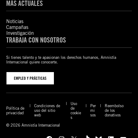
MÁS ACTUALES
Noticias
Campañas
Investigación
TRABAJA CON NOSOTROS
Si tienes talento y te apasionan los derechos humanos, Amnistía
Internacional quiere conocerte.
EMPLEO Y PRÁCTICAS
Uso
Condiciones de
Per
Reembolso
Política de
de
uso del sitio
mi
de los
privacidad
cookie
web
sos
donativos
s
© 2026 Amnistía Internacional