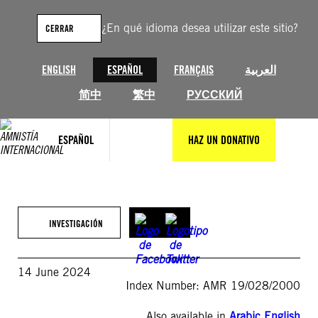
Saltar
al
¿En qué idioma desea utilizar este sitio?
CERRAR
contenido
ENGLISH
ESPAÑOL
FRANÇAIS
العربية
简中
繁中
РУССКИЙ
ESPAÑOL
HAZ UN DONATIVO
INVESTIGACIÓN
14 June 2024
Index Number: AMR 19/028/2000
Also available in
Arabic
,
English