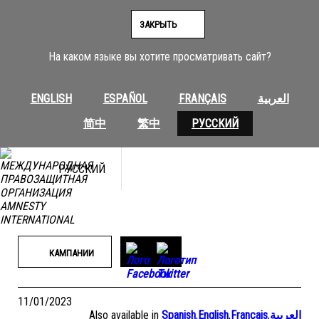
Перейти
к
ЗАКРЫТЬ
содержимому
На каком языке вы хотите просматривать сайт?
ENGLISH
ESPAÑOL
FRANÇAIS
العربية
简中
繁中
РУССКИЙ
РУССКИЙ
КАМПАНИИ
11/01/2023
Also available in
Spanish
,
English
,
Français
,
العربية