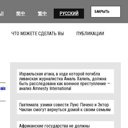
ЗАКРЫТЬ
ال
简中
繁中
РУССКИЙ
ЧТО МОЖЕТЕ СДЕЛАТЬ ВЫ
ПУБЛИКАЦИИ
ПОИС
Израильская атака, в ходе которой погибла
ливанская журналистка Амаль Халиль, должна
быть расследована как военное преступление —
ais
анализ Amnesty International
Гватемала: узники совести Луис Пачеко и Эктор
Чаклан смогут вернуться домой к своим семьям
Африканские государства не должны