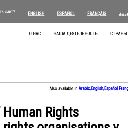
ть сайт?
ENGLISH
ESPAÑOL
FRANÇAIS
عربية
О НАС
НАША ДЕЯТЕЛЬНОСТЬ
СТРАНЫ
Also available in
Arabic
,
English
,
Español
,
Franç
f Human Rights
rights organisations v