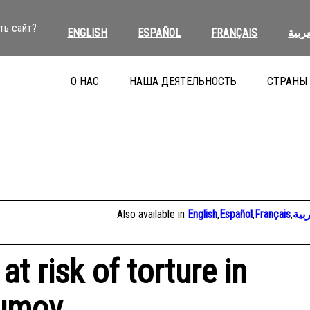
ть сайт?
ENGLISH
ESPAÑOL
FRANÇAIS
عربية
О НАС
НАША ДЕЯТЕЛЬНОСТЬ
СТРАНЫ
Also available in
English
,
Español
,
Français
,
بية
at risk of torture in
aumov