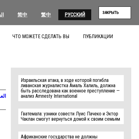
ЗАКРЫТЬ
ال
简中
繁中
РУССКИЙ
ЧТО МОЖЕТЕ СДЕЛАТЬ ВЫ
ПУБЛИКАЦИИ
ПОИС
Израильская атака, в ходе которой погибла
ливанская журналистка Амаль Халиль, должна
быть расследована как военное преступление —
العر
анализ Amnesty International
Гватемала: узники совести Луис Пачеко и Эктор
Чаклан смогут вернуться домой к своим семьям
Африканские государства не должны