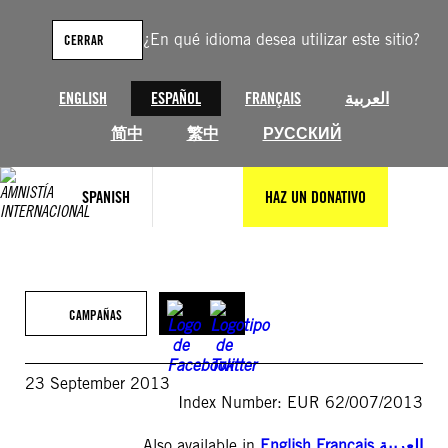
Saltar
al
¿En qué idioma desea utilizar este sitio?
CERRAR
contenido
ENGLISH
ESPAÑOL
FRANÇAIS
العربية
简中
繁中
РУССКИЙ
SPANISH
HAZ UN DONATIVO
CAMPAÑAS
23 September 2013
Index Number: EUR 62/007/2013
Also available in
English
,
Français
,
العربية