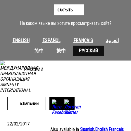
Перейти
к
ЗАКРЫТЬ
содержимому
На каком языке вы хотите просматривать сайт?
ENGLISH
ESPAÑOL
FRANÇAIS
العربية
简中
繁中
РУССКИЙ
РУССКИЙ
КАМПАНИИ
22/02/2017
Also available in
Spanish
,
English
,
Français