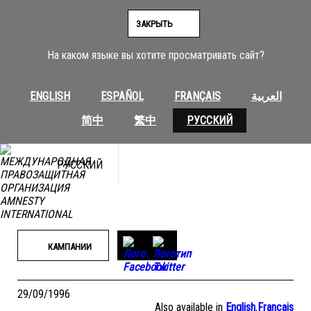
Перейти
к
ЗАКРЫТЬ
содержимому
На каком языке вы хотите просматривать сайт?
ENGLISH
ESPAÑOL
FRANÇAIS
العربية
简中
繁中
РУССКИЙ
РУССКИЙ
КАМПАНИИ
29/09/1996
Also available in
English
,
Français