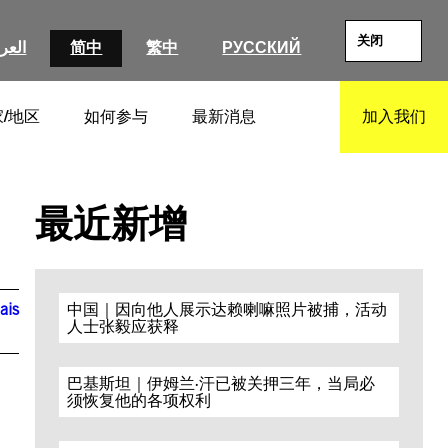
关闭
العرب
简中
繁中
РУССКИЙ
/地区
如何参与
最新消息
加入我们
SEARCH
最近新增
ais
中国｜因向他人展示达赖喇嘛照片被捕，活动
人士张毅应获释
巴基斯坦｜伊姆兰·汗已被关押三年，当局必
须恢复他的各项权利