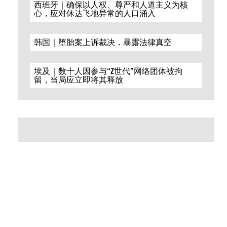
西班牙｜确保以人权、尊严和人道主义为核
心，应对休达飞地异常的人口涌入
韩国｜堕胎案上诉裁决，暴露法律真空
埃及｜数十人因参与“Z世代”网络团体被拘
留，当局应立即将其释放