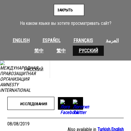
Перейти
к
ЗАКРЫТЬ
содержимому
На каком языке вы хотите просматривать сайт?
ENGLISH
ESPAÑOL
FRANÇAIS
العربية
简中
繁中
РУССКИЙ
РУССКИЙ
ИССЛЕДОВАНИЯ
08/08/2019
Also available in
Turkish
,
English