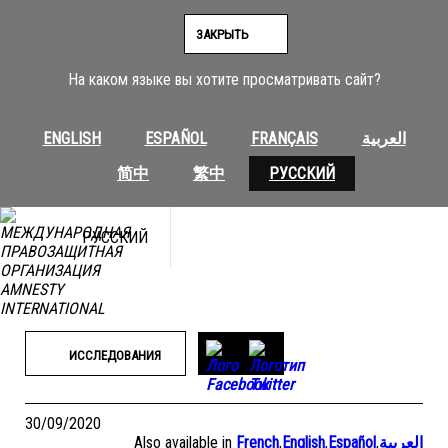
Перейти
к
ЗАКРЫТЬ
содержимому
На каком языке вы хотите просматривать сайт?
ENGLISH
ESPAÑOL
FRANÇAIS
العربية
简中
繁中
РУССКИЙ
РУССКИЙ
ИССЛЕДОВАНИЯ
30/09/2020
Also available in
French
,
English
,
Español
,
العربية