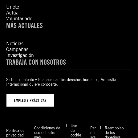
Únete
Actúa
Voluntariado
MÁS ACTUALES
Noticias
Campañas
Investigación
TRABAJA CON NOSOTROS
Si tienes talento y te apasionan los derechos humanos, Amnistía
Internacional quiere conocerte.
EMPLEO Y PRÁCTICAS
Uso
Condiciones de
Per
Reembolso
Política de
de
uso del sitio
mi
de los
privacidad
cookie
web
sos
donativos