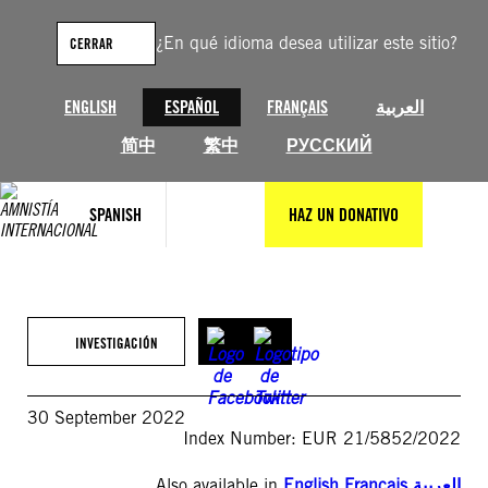
Saltar
al
¿En qué idioma desea utilizar este sitio?
CERRAR
contenido
ENGLISH
ESPAÑOL
FRANÇAIS
العربية
简中
繁中
РУССКИЙ
SPANISH
HAZ UN DONATIVO
INVESTIGACIÓN
30 September 2022
Index Number: EUR 21/5852/2022
Also available in
English
,
Français
,
العربية