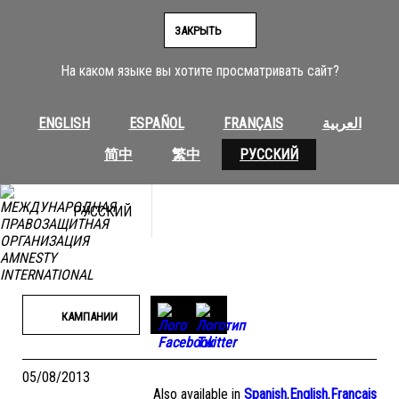
Перейти
к
ЗАКРЫТЬ
содержимому
На каком языке вы хотите просматривать сайт?
ENGLISH
ESPAÑOL
FRANÇAIS
العربية
简中
繁中
РУССКИЙ
РУССКИЙ
КАМПАНИИ
05/08/2013
Also available in
Spanish
,
English
,
Français