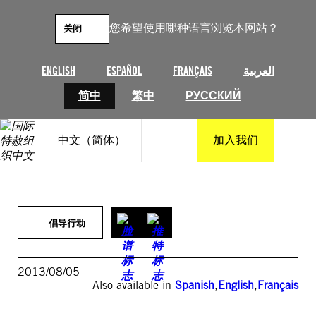
跳
至
您希望使用哪种语言浏览本网站？
关闭
内
容
ENGLISH
ESPAÑOL
FRANÇAIS
العربية
简中
繁中
РУССКИЙ
中文（简体）
加入我们
倡导行动
2013/08/05
Also available in
Spanish
,
English
,
Français