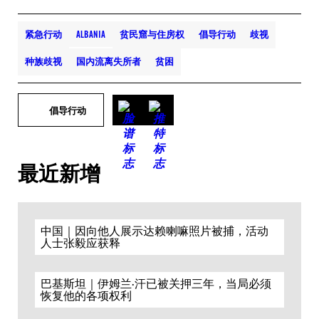
紧急行动
ALBANIA
贫民窟与住房权
倡导行动
歧视
种族歧视
国内流离失所者
贫困
倡导行动
最近新增
中国｜因向他人展示达赖喇嘛照片被捕，活动
人士张毅应获释
巴基斯坦｜伊姆兰·汗已被关押三年，当局必须
恢复他的各项权利