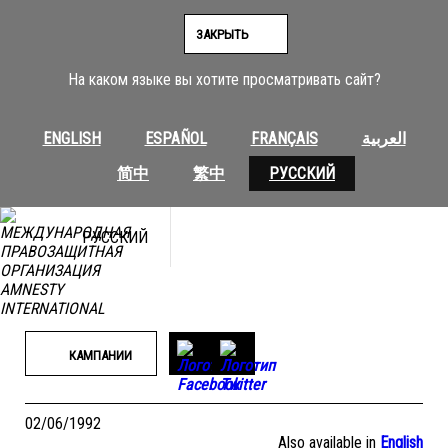
Перейти
к
ЗАКРЫТЬ
содержимому
На каком языке вы хотите просматривать сайт?
ENGLISH
ESPAÑOL
FRANÇAIS
العربية
简中
繁中
РУССКИЙ
РУССКИЙ
КАМПАНИИ
02/06/1992
Also available in
English