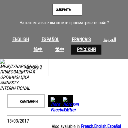
Перейти
к
ЗАКРЫТЬ
содержимому
На каком языке вы хотите просматривать сайт?
ENGLISH
ESPAÑOL
FRANÇAIS
العربية
简中
繁中
РУССКИЙ
РУССКИЙ
КАМПАНИИ
13/03/2017
Also available in
French
,
English
,
Español