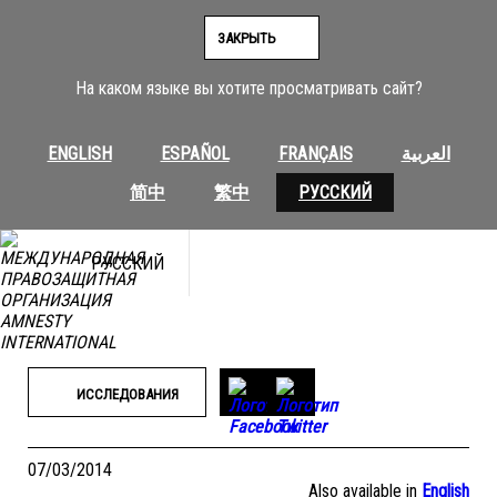
Перейти
к
ЗАКРЫТЬ
содержимому
На каком языке вы хотите просматривать сайт?
ENGLISH
ESPAÑOL
FRANÇAIS
العربية
简中
繁中
РУССКИЙ
РУССКИЙ
ИССЛЕДОВАНИЯ
07/03/2014
Also available in
English