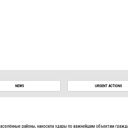
tes. Borders on this map are based on UN Geospatial data.
NEWS
URGENT ACTIONS
населённые районы, наносила удары по важнейшим объектам гражда