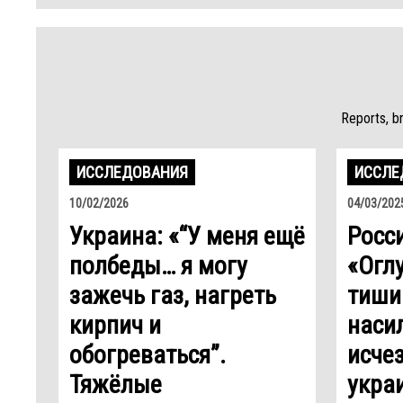
Reports, b
ИССЛЕДОВАНИЯ
ИССЛЕ
10/02/2026
04/03/202
Украина: «“У меня ещё
Росс
полбеды… я могу
«Огл
зажечь газ, нагреть
тиши
кирпич и
наси
обогреваться”.
исче
Тяжёлые
укра