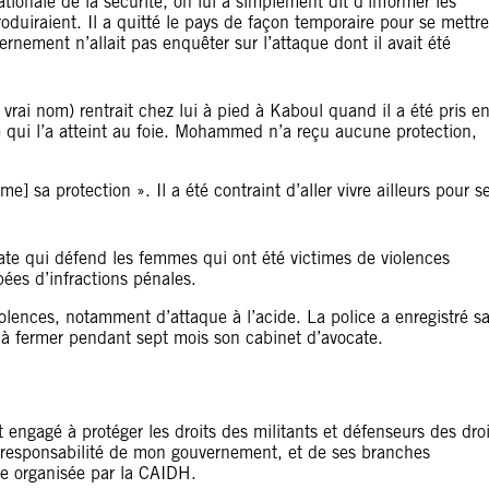
ionale de la sécurité, on lui a simplement dit d’informer les
roduiraient. Il a quitté le pays de façon temporaire pour se mettre
vernement n’allait pas enquêter sur l’attaque dont il avait été
ai nom) rentrait chez lui à pied à Kaboul quand il a été pris e
 qui l’a atteint au foie. Mohammed n’a reçu aucune protection,
e] sa protection ». Il a été contraint d’aller vivre ailleurs pour s
ate qui défend les femmes qui ont été victimes de violences
ées d’infractions pénales.
nces, notamment d’attaque à l’acide. La police a enregistré s
e à fermer pendant sept mois son cabinet d’avocate.
ngagé à protéger les droits des militants et défenseurs des droi
e responsabilité de mon gouvernement, et de ses branches
ence organisée par la CAIDH.