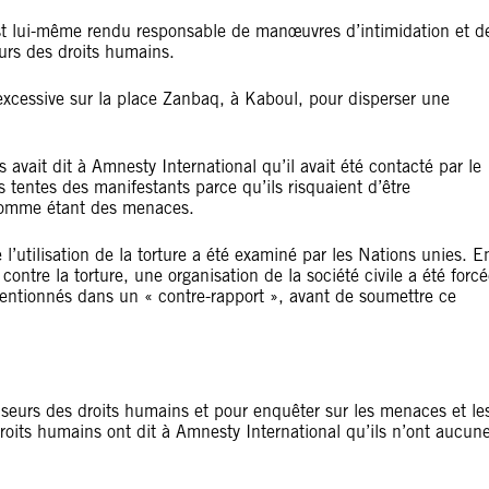
st lui-même rendu responsable de manœuvres d’intimidation et d
urs des droits humains.
 excessive sur la place Zanbaq, à Kaboul, pour disperser une
avait dit à Amnesty International qu’il avait été contacté par le
es tentes des manifestants parce qu’ils risquaient d’être
 comme étant des menaces.
’utilisation de la torture a été examiné par les Nations unies. E
ntre la torture, une organisation de la société civile a été forc
ntionnés dans un « contre-rapport », avant de soumettre ce
enseurs des droits humains et pour enquêter sur les menaces et le
 droits humains ont dit à Amnesty International qu’ils n’ont aucun