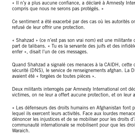
« Il n’y a plus aucune confiance, a déclaré à Amnesty Inte
compris que nous ne serons pas protégés. »
Ce sentiment a été exacerbé par des cas où les autorités o
refusé de leur offrir une protection.
« Shahzad » (ce n’est pas son vrai nom) est une militante
part de talibans. « Tu es la servante des juifs et des inf
enfer », disait l’un de ces messages.
Quand Shahzad a signalé ces menaces à la CAIDH, cette dern
sécurité (DNS), le service de renseignements afghan. La D
avaient été « forgées de toutes pièces ».
Deux militants interrogés par Amnesty International ont déc
victimes, on ne leur a offert aucune protection, et on leur 
« Les défenseurs des droits humains en Afghanistan font pr
lequel ils exercent leurs activités. Face aux lourdes menace
dénoncer les injustices et de se mobiliser pour les droits d’
communauté internationale se mobilisent pour que les droi
Waraich.