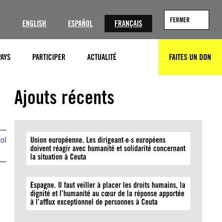
?
FERMER
ENGLISH
ESPAÑOL
FRANÇAIS
PAYS
PARTICIPER
ACTUALITÉ
FAITES UN DON
RECHERCHER
Ajouts récents
ol
Union européenne. Les dirigeant·e·s européens
doivent réagir avec humanité et solidarité concernant
la situation à Ceuta
Espagne. Il faut veiller à placer les droits humains, la
dignité et l’humanité au cœur de la réponse apportée
à l’afflux exceptionnel de personnes à Ceuta