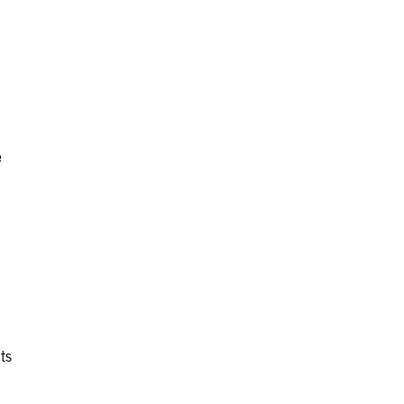
n
e
a
ts