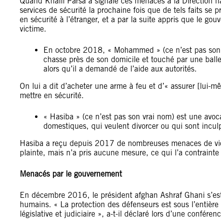
Quand Khalil Parsa a signalé ces menaces à la Direction nat
services de sécurité la prochaine fois que de tels faits se p
en sécurité à l’étranger, et a par la suite appris que le gou
victime.
En octobre 2018, « Mohammed » (ce n’est pas son vr
chasse près de son domicile et touché par une balle
alors qu’il a demandé de l’aide aux autorités.
On lui a dit d’acheter une arme à feu et d’« assurer [lui-mêm
mettre en sécurité.
« Hasiba » (ce n’est pas son vrai nom) est une avoc
domestiques, qui veulent divorcer ou qui sont inculp
Hasiba a reçu depuis 2017 de nombreuses menaces de viole
plainte, mais n’a pris aucune mesure, ce qui l’a contraint
Menacés par le gouvernement
En décembre 2016, le président afghan Ashraf Ghani s’est e
humains. « La protection des défenseurs est sous l’entièr
législative et judiciaire », a-t-il déclaré lors d’une confér