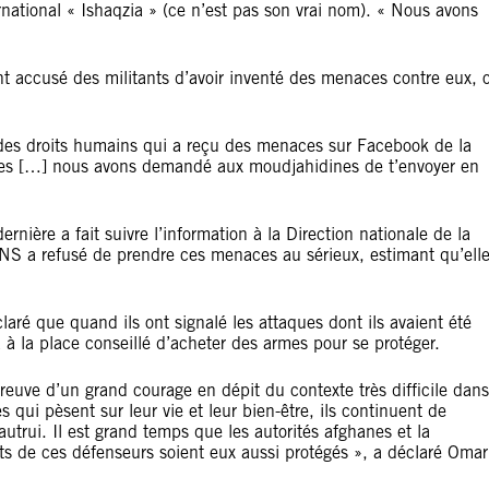
rnational « Ishaqzia » (ce n’est pas son vrai nom). « Nous avons
nt accusé des militants d’avoir inventé des menaces contre eux, 
 des droits humains qui a reçu des menaces sur Facebook de la
idèles […] nous avons demandé aux moudjahidines de t’envoyer en
ière a fait suivre l’information à la Direction nationale de la
NS a refusé de prendre ces menaces au sérieux, estimant qu’ell
laré que quand ils ont signalé les attaques dont ils avaient été
a à la place conseillé d’acheter des armes pour se protéger.
euve d’un grand courage en dépit du contexte très difficile dans
s qui pèsent sur leur vie et leur bien-être, ils continuent de
autrui. Il est grand temps que les autorités afghanes et la
ts de ces défenseurs soient eux aussi protégés », a déclaré Omar