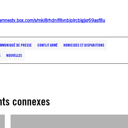
/amnesty.box.com/s/mki8rhdnif8ynbjplrcblgjxr69asf8u
MMUNIQUÉ DE PRESSE
CONFLIT ARMÉ
HOMICIDES ET DISPARITIONS
S
NOUVELLES
ts connexes