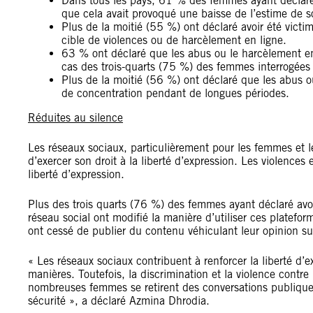
Dans tous les pays, 61 % des femmes ayant déclaré 
que cela avait provoqué une baisse de l’estime de s
Plus de la moitié (55 %) ont déclaré avoir été victi
cible de violences ou de harcèlement en ligne.
63 % ont déclaré que les abus ou le harcèlement en
cas des trois-quarts (75 %) des femmes interrogées
Plus de la moitié (56 %) ont déclaré que les abus o
de concentration pendant de longues périodes.
Réduites au silence
Les réseaux sociaux, particulièrement pour les femmes et l
d’exercer son droit à la liberté d’expression. Les violences
liberté d’expression.
Plus des trois quarts (76 %) des femmes ayant déclaré avo
réseau social ont modifié la manière d’utiliser ces platefo
ont cessé de publier du contenu véhiculant leur opinion sur
« Les réseaux sociaux contribuent à renforcer la liberté d’
manières. Toutefois, la discrimination et la violence cont
nombreuses femmes se retirent des conversations publiques
sécurité », a déclaré Azmina Dhrodia.