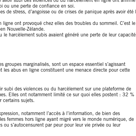
avoir subi des violences ou du harcèlement en ligne ont affirmé
oi ou une perte de confiance en soi.
mes de stress, d’angoisse ou de crises de panique après avoir été 
 ligne ont provoqué chez elles des troubles du sommeil. C’est le
 en Nouvelle-Zélande.
u le harcèlement subis avaient généré une perte de leur capacité
es groupes marginalisés, sont un espace essentiel s’agissant
 et les abus en ligne constituent une menace directe pour cette
ir subi des violences ou du harcèlement sur une plateforme de
rmes. Elles ont notamment limité ce sur quoi elles postent : 32 %
 certains sujets.
expression, notamment l’accès à l’information, de bien des
re les femmes hors ligne ayant migré vers le monde numérique, de
 ou s’autocensurent par peur pour leur vie privée ou leur