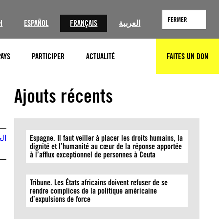
FERMER
H
ESPAÑOL
FRANÇAIS
العربية
PAYS
PARTICIPER
ACTUALITÉ
FAITES UN DON
RECHERCHER
Ajouts récents
الع
Espagne. Il faut veiller à placer les droits humains, la
dignité et l’humanité au cœur de la réponse apportée
à l’afflux exceptionnel de personnes à Ceuta
Tribune. Les États africains doivent refuser de se
rendre complices de la politique américaine
d’expulsions de force