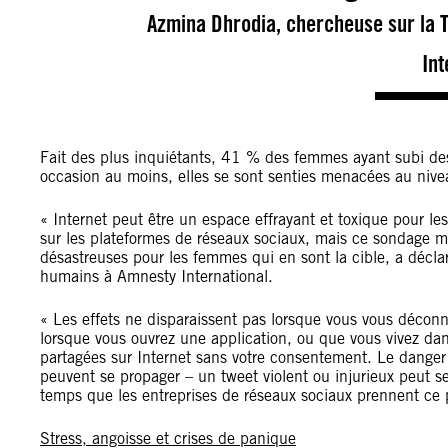
Azmina Dhrodia, chercheuse sur la T
Int
Fait des plus inquiétants, 41 % des femmes ayant subi de
occasion au moins, elles se sont senties menacées au nive
« Internet peut être un espace effrayant et toxique pour le
sur les plateformes de réseaux sociaux, mais ce sondage m
désastreuses pour les femmes qui en sont la cible, a décla
humains à Amnesty International.
« Les effets ne disparaissent pas lorsque vous vous décon
lorsque vous ouvrez une application, ou que vous vivez dan
partagées sur Internet sans votre consentement. Le danger pa
peuvent se propager – un tweet violent ou injurieux peut s
temps que les entreprises de réseaux sociaux prennent ce 
Stress, angoisse et crises de panique