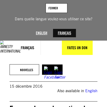
Aller
au
FERMER
contenu
Dans quelle langue voulez-vous utiliser ce site?
ENGLISH
FRANÇAIS
FRANÇAIS
FAITES UN DON
NOUVELLES
15 décembre 2016
Also available in
English