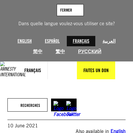
Aller
au
FERMER
contenu
Dans quelle langue voulez-vous utiliser ce site?
ENGLISH
ESPAÑOL
FRANÇAIS
العربية
简中
繁中
РУССКИЙ
FRANÇAIS
FAITES UN DON
RECHERCHES
10 June 2021
Also available in
English