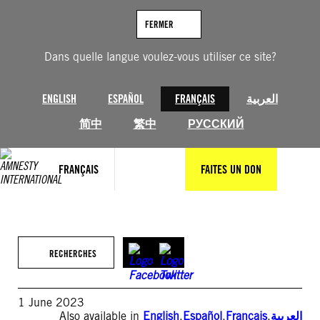
Aller
au
FERMER
contenu
Dans quelle langue voulez-vous utiliser ce site?
ENGLISH
ESPAÑOL
FRANÇAIS
العربية
简中
繁中
РУССКИЙ
FRANÇAIS
FAITES UN DON
RECHERCHES
1 June 2023
Also available in
English
,
Español
,
Français
,
العربية