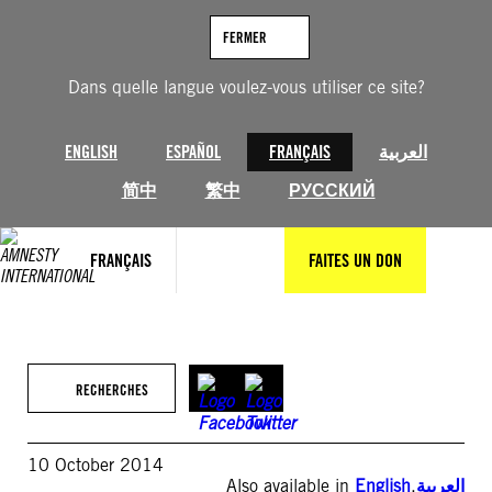
Aller
au
FERMER
contenu
Dans quelle langue voulez-vous utiliser ce site?
ENGLISH
ESPAÑOL
FRANÇAIS
العربية
简中
繁中
РУССКИЙ
FRANÇAIS
FAITES UN DON
RECHERCHES
10 October 2014
Also available in
English
,
العربية