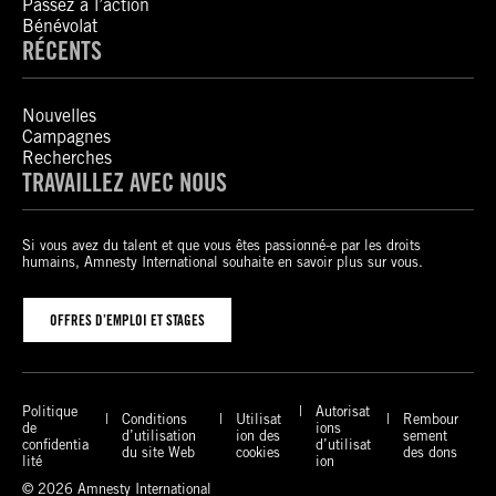
Passez à l’action
Bénévolat
RÉCENTS
Nouvelles
Campagnes
Recherches
TRAVAILLEZ AVEC NOUS
Si vous avez du talent et que vous êtes passionné-e par les droits
humains, Amnesty International souhaite en savoir plus sur vous.
OFFRES D’EMPLOI ET STAGES
Politique
Autorisat
Conditions
Utilisat
Rembour
de
ions
d’utilisation
ion des
sement
confidentia
d’utilisat
du site Web
cookies
des dons
lité
ion
© 2026 Amnesty International