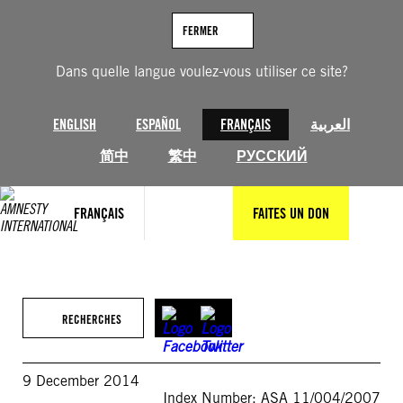
Aller
au
FERMER
contenu
Dans quelle langue voulez-vous utiliser ce site?
ENGLISH
ESPAÑOL
FRANÇAIS
العربية
简中
繁中
РУССКИЙ
FRANÇAIS
FAITES UN DON
RECHERCHES
9 December 2014
Index Number: ASA 11/004/2007