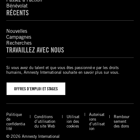
Bénévolat
RÉCENTS
Nouvelles
Campagnes
Recherches
TRAVAILLEZ AVEC NOUS
Si vous avez du talent et que vous êtes passionné-e par les droits
humains, Amnesty International souhaite en savoir plus sur vous.
OFFRES D’EMPLOI ET STAGES
Politique
Autorisat
Conditions
Utilisat
Rembour
de
ions
d’utilisation
ion des
sement
confidentia
d’utilisat
du site Web
cookies
des dons
lité
ion
© 2026 Amnesty International