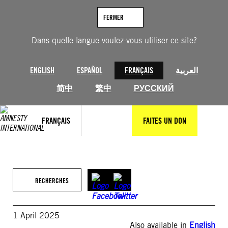
Aller
au
FERMER
contenu
Dans quelle langue voulez-vous utiliser ce site?
ENGLISH
ESPAÑOL
FRANÇAIS
العربية
简中
繁中
РУССКИЙ
FRANÇAIS
FAITES UN DON
RECHERCHES
1 April 2025
Also available in
English