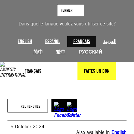
Aller
au
FERMER
contenu
Dans quelle langue voulez-vous utiliser ce site?
ENGLISH
ESPAÑOL
FRANÇAIS
العربية
简中
繁中
РУССКИЙ
FRANÇAIS
FAITES UN DON
RECHERCHES
16 October 2024
Also available in
English