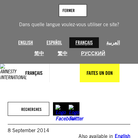
Aller
au
FERMER
contenu
Dans quelle langue voulez-vous utiliser ce site?
ENGLISH
ESPAÑOL
FRANÇAIS
العربية
简中
繁中
РУССКИЙ
FRANÇAIS
FAITES UN DON
RECHERCHES
8 September 2014
Also available in
English