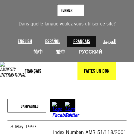
Aller
au
FERMER
contenu
Dans quelle langue voulez-vous utiliser ce site?
ENGLISH
ESPAÑOL
FRANÇAIS
العربية
简中
繁中
РУССКИЙ
FRANÇAIS
FAITES UN DON
CAMPAGNES
13 May 1997
Index Number: AMR 51/118/2001