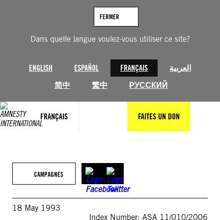
Aller
au
FERMER
contenu
Dans quelle langue voulez-vous utiliser ce site?
ENGLISH
ESPAÑOL
FRANÇAIS
العربية
简中
繁中
РУССКИЙ
FRANÇAIS
FAITES UN DON
CAMPAGNES
18 May 1993
Index Number: ASA 11/010/2006