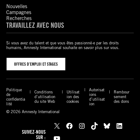
Nouvelles
Campagnes
Recherches
TRAVAILLEZ AVEC NOUS
Si vous avez du talent et que vous êtes passionné-e par les droits
humains, Amnesty International souhaite en savoir plus sur vous.
OFFRES D’EMPLOI ET STAGES
Politique
Autorisat
Conditions
Utilisat
Rembour
de
ions
d’utilisation
ion des
sement
confidentia
d’utilisat
du site Web
cookies
des dons
lité
ion
© 2026 Amnesty International
X
Facebook
Instagram
TikTok
Bluesky
LinkedIn
SUIVEZ-NOUS
YouTube
SUR :